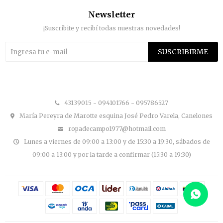
Newsletter
¡Suscribite y recibí todas nuestras novedades!
SUSCRIBIRME


43139015 - 094101766 - 095786527
María Pereyra de Marotte esquina José Pedro Varela, Canelones
ropadecampo1977@hotmail.com
Lunes a viernes de 09:00 a 13:00 y de 15:30 a 19:30, sábados de
09:00 a 13:00 y por la tarde a confirmar (15:30 a 19:30)