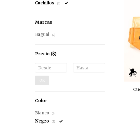
Cuchillos
(2)
Marcas
Bagual
(2)
Precio
($)
OK
Cuc
Color
Blanco
(1)
Negro
(2)