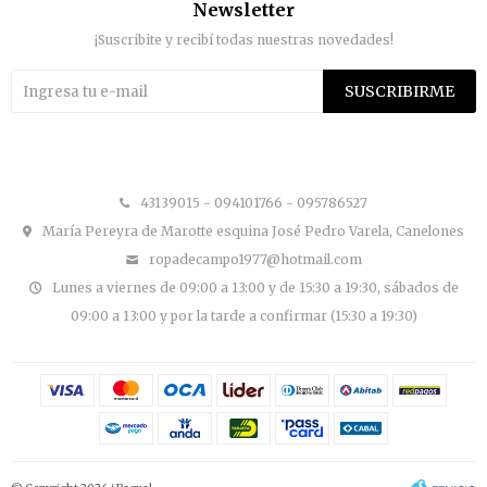
Newsletter
¡Suscribite y recibí todas nuestras novedades!
SUSCRIBIRME


43139015 - 094101766 - 095786527
María Pereyra de Marotte esquina José Pedro Varela, Canelones
ropadecampo1977@hotmail.com
Lunes a viernes de 09:00 a 13:00 y de 15:30 a 19:30, sábados de
09:00 a 13:00 y por la tarde a confirmar (15:30 a 19:30)