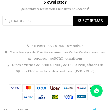
Newsletter
¡Suscribite y recibí todas nuestras novedades!
SUSCRIBIRME


43139015 - 094101766 - 095786527
María Pereyra de Marotte esquina José Pedro Varela, Canelones
ropadecampo1977@hotmail.com
Lunes a viernes de 09:00 a 13:00 y de 15:30 a 19:30, sábados de
09:00 a 13:00 y por la tarde a confirmar (15:30 a 19:30)