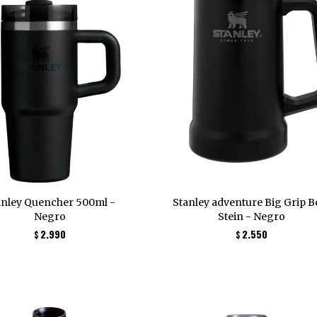
anley Quencher 500ml -
Stanley adventure Big Grip B
Negro
Stein - Negro
2.990
2.550
$
$