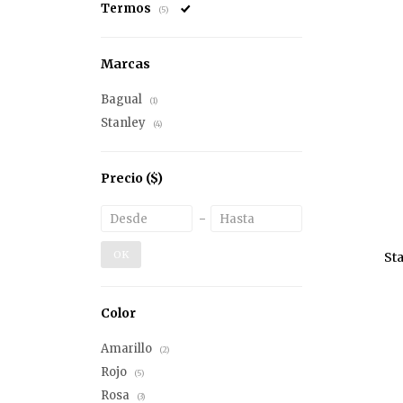
Termos
(5)
Marcas
Bagual
(1)
Stanley
(4)
Precio
($)
OK
St
Color
Amarillo
(2)
Rojo
(5)
Rosa
(3)