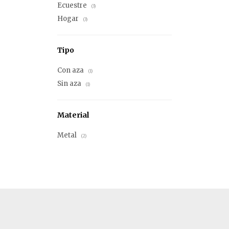
Ecuestre
(3)
Hogar
(3)
Tipo
Con aza
(1)
Sin aza
(1)
Material
Metal
(2)