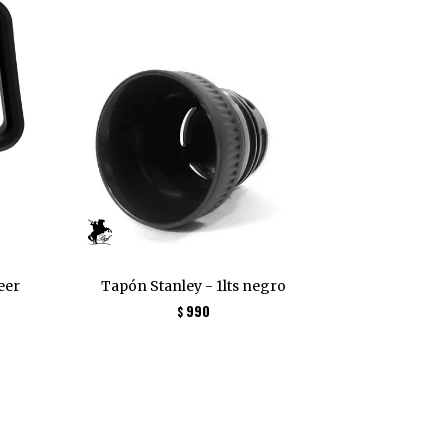
eer
Tapón Stanley - 1lts negro
990
$