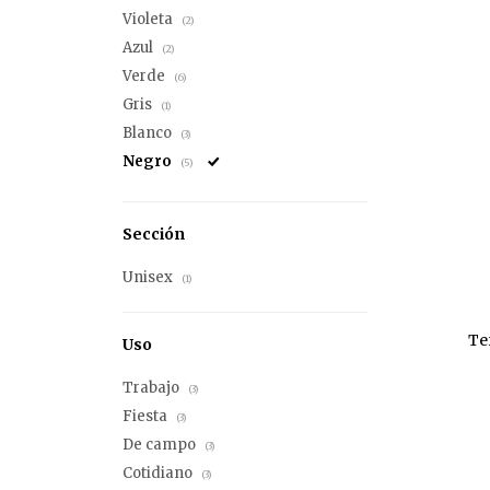
Violeta
(2)
Azul
(2)
Verde
(6)
Gris
(1)
Blanco
(3)
Negro
(5)
Sección
Unisex
(1)
Te
Uso
Trabajo
(3)
Fiesta
(3)
De campo
(3)
Cotidiano
(3)