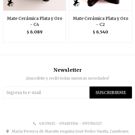
Mate Cerámica Plata y Oro
Mate Cerámica Plata y Oro
- C4
- C2
6.089
6.540
$
$
Newsletter
¡Suscribite y recibí todas nuestras novedades!
SUSCRIBIRME


43139015 - 094101766 - 095786527
María Pereyra de Marotte esquina José Pedro Varela, Canelones