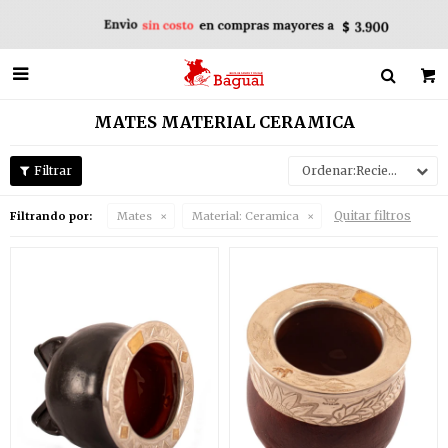

MATES MATERIAL CERAMICA
Recientes
Quitar filtros
Filtrando por:
Mates
Material:
Ceramica