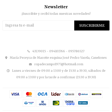
Newsletter
¡Suscribite y recibí todas nuestras novedades!
SUSCRIBIRME


43139015 - 094101766 - 095786527
María Pereyra de Marotte esquina José Pedro Varela, Canelones
ropadecampo1977@hotmail.com
Lunes a viernes de 09:00 a 13:00 y de 15:30 a 19:30, sábados de
09:00 a 13:00 y por la tarde a confirmar (15:30 a 19:30)