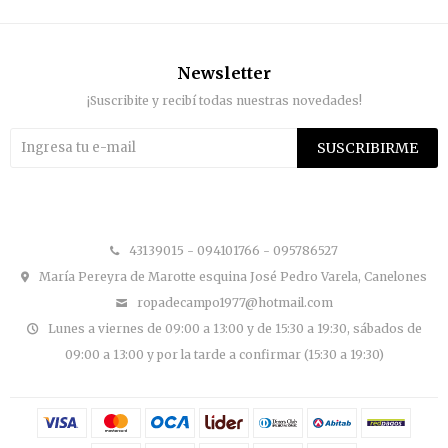
Newsletter
¡Suscribite y recibí todas nuestras novedades!
SUSCRIBIRME


43139015 - 094101766 - 095786527
María Pereyra de Marotte esquina José Pedro Varela, Canelones
ropadecampo1977@hotmail.com
Lunes a viernes de 09:00 a 13:00 y de 15:30 a 19:30, sábados de
09:00 a 13:00 y por la tarde a confirmar (15:30 a 19:30)