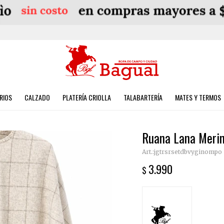
RIOS
CALZADO
PLATERÍA CRIOLLA
TALABARTERÍA
MATES Y TERMOS
Ruana Lana Merin
jgtrsrsetdbvyginompo
3.990
$