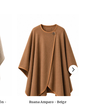
ón -
Ruana Amparo - Beige
Ruana de