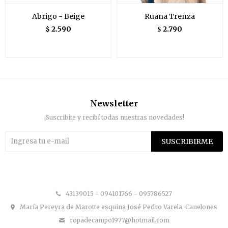
Abrigo - Beige
Ruana Trenza
2.590
2.790
$
$
Newsletter
¡Suscribite y recibí todas nuestras novedades!
SUSCRIBIRME


43139015 - 094101766 - 095786527
María Pereyra de Marotte esquina José Pedro Varela, Canelones
ropadecampo1977@hotmail.com