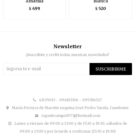
Amarilla
Blanca
499
520
$
$
Newsletter
¡Suscribite y recibí todas nuestras novedades!
SUSCRIBIRME


43139015 - 094101766 - 095786527
María Pereyra de Marotte esquina José Pedro Varela, Canelones
ropadecampo1977@hotmail.com
Lunes a viernes de 09:00 a 13:00 y de 15:30 a 19:30, sábados de
09:00 a 13:00 y por la tarde a confirmar (15:30 a 19:30)