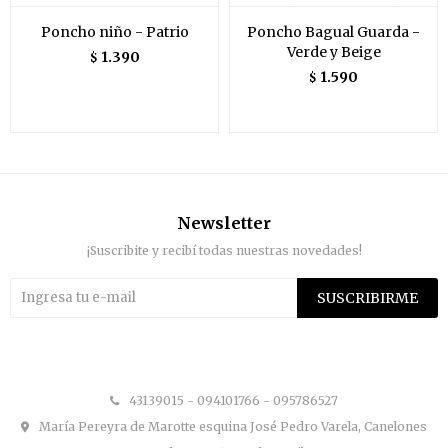
Poncho niño - Patrio
Poncho Bagual Guarda -
Verde y Beige
1.390
$
1.590
$
Newsletter
¡Suscribite y recibí todas nuestras novedades!
SUSCRIBIRME


43139015 - 094101766 - 095786527
María Pereyra de Marotte esquina José Pedro Varela, Canelones