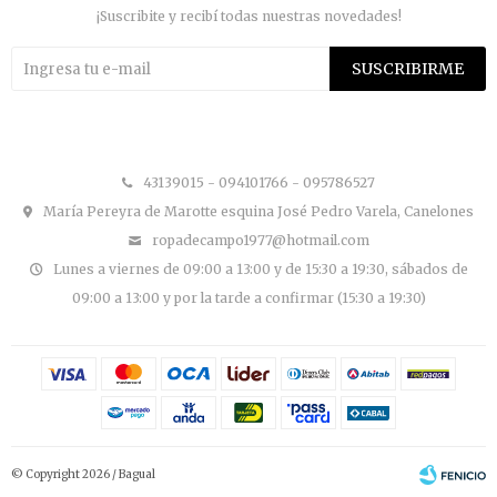
¡Suscribite y recibí todas nuestras novedades!
SUSCRIBIRME


43139015 - 094101766 - 095786527
María Pereyra de Marotte esquina José Pedro Varela, Canelones
ropadecampo1977@hotmail.com
Lunes a viernes de 09:00 a 13:00 y de 15:30 a 19:30, sábados de
09:00 a 13:00 y por la tarde a confirmar (15:30 a 19:30)
© Copyright 2026 / Bagual