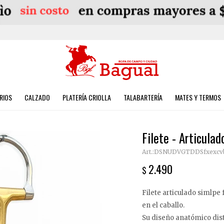
RIOS
CALZADO
PLATERÍA CRIOLLA
TALABARTERÍA
MATES Y TERMOS
Filete - Articulad
DSNUDVGTDDSfxexcv
2.490
$
Filete articulado simlpe
en el caballo.
Su diseño anatómico dis