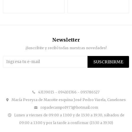
Newsletter
¡Suscribite y recibí todas nuestras novedades!
SUSCRIBIRME


43139015 - 094101766 - 095786527
María Pereyra de Marotte esquina José Pedro Varela, Canelones
ropadecampo1977@hotmail.com
Lunes a viernes de 09:00 a 13:00 y de 15:30 a 19:30, sábados de
09:00 a 13:00 y por la tarde a confirmar (15:30 a 19:30)