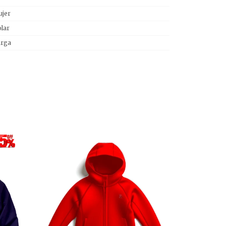
jer
lar
arga