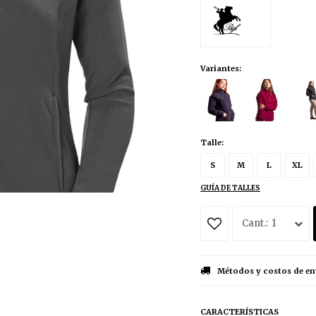
Variantes:
Talle:
S
M
L
XL
GUÍA DE TALLES
1
Métodos y costos de en
CARACTERÍSTICAS