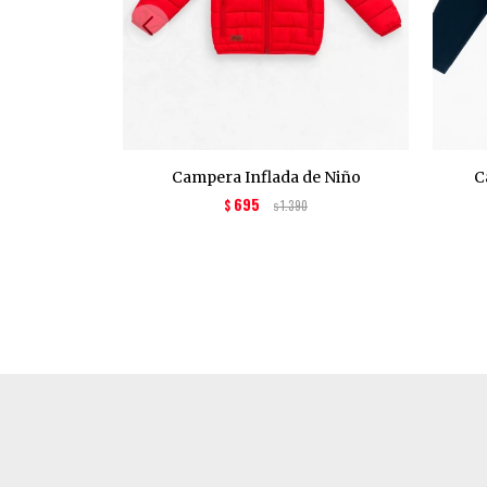
Campera Inflada de Niño
C
695
$
1.390
$