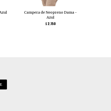
Azul
Campera de Neopreno Dama -
Campera Ne
Azul
2.150
$
E