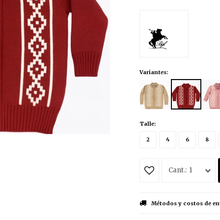
Variantes:
Talle:
2
4
6
8
1
Métodos y costos de en