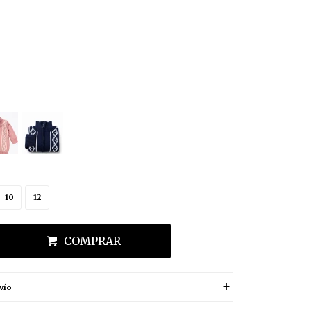
10
12
COMPRAR
vío