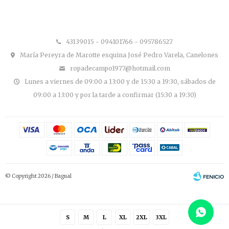


43139015 - 094101766 - 095786527
María Pereyra de Marotte esquina José Pedro Varela, Canelones
ropadecampo1977@hotmail.com
Lunes a viernes de 09:00 a 13:00 y de 15:30 a 19:30, sábados de
09:00 a 13:00 y por la tarde a confirmar (15:30 a 19:30)
© Copyright 2026 / Bagual
S
M
L
XL
2XL
3XL