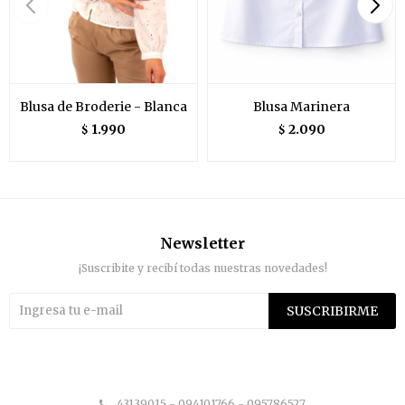
Blusa de Broderie - Blanca
Blusa Marinera
1.990
2.090
$
$
Newsletter
¡Suscribite y recibí todas nuestras novedades!
SUSCRIBIRME


43139015 - 094101766 - 095786527