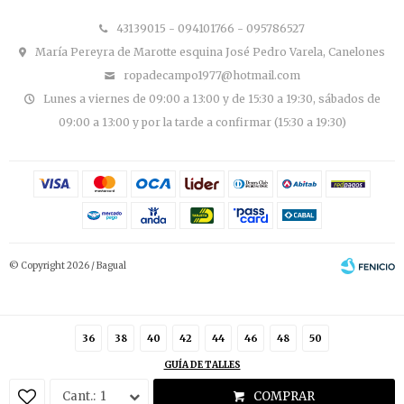
43139015 - 094101766 - 095786527
María Pereyra de Marotte esquina José Pedro Varela, Canelones
ropadecampo1977@hotmail.com
Lunes a viernes de 09:00 a 13:00 y de 15:30 a 19:30, sábados de
09:00 a 13:00 y por la tarde a confirmar (15:30 a 19:30)
© Copyright 2026 / Bagual
36
38
40
42
44
46
48
50
GUÍA DE TALLES
Fenicio
1
COMPRAR