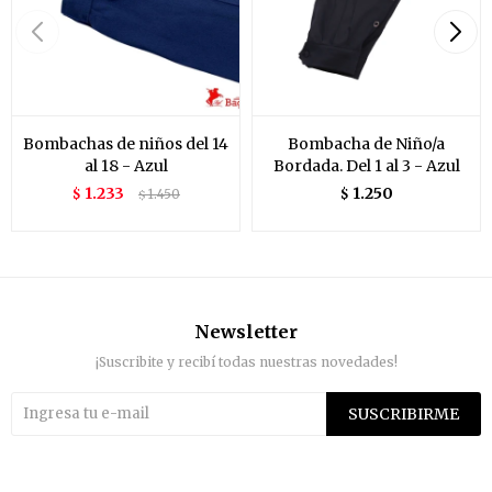
Bombachas de niños del 14
Bombacha de Niño/a
al 18 - Azul
Bordada. Del 1 al 3 - Azul
1.233
1.250
$
1.450
$
$
Newsletter
¡Suscribite y recibí todas nuestras novedades!
SUSCRIBIRME

