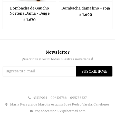
Bombacha de Gaucho
Bombacha dama lino - roja
Norteña Dama - Beige
1.690
$
1.670
$
Newsletter
¡Suscribite y recibí todas nuestras novedades!
SUSCRIBIRME


43139015 - 094101766 - 095786527
María Pereyra de Marotte esquina José Pedro Varela, Canelones
ropadecampo1977@hotmail.com