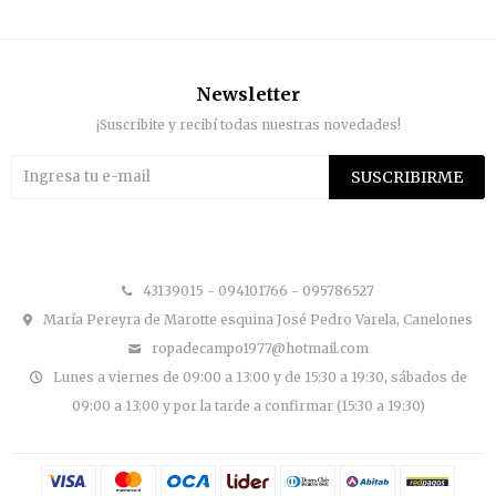
Newsletter
¡Suscribite y recibí todas nuestras novedades!
SUSCRIBIRME


43139015 - 094101766 - 095786527
María Pereyra de Marotte esquina José Pedro Varela, Canelones
ropadecampo1977@hotmail.com
Lunes a viernes de 09:00 a 13:00 y de 15:30 a 19:30, sábados de
09:00 a 13:00 y por la tarde a confirmar (15:30 a 19:30)