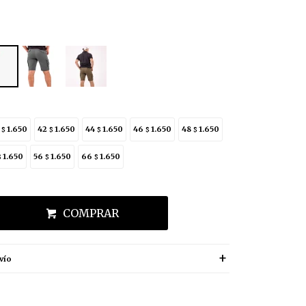
0
1.650
42
1.650
44
1.650
46
1.650
48
1.650
$
$
$
$
$
1.650
56
1.650
66
1.650
$
$
$
COMPRAR
vío