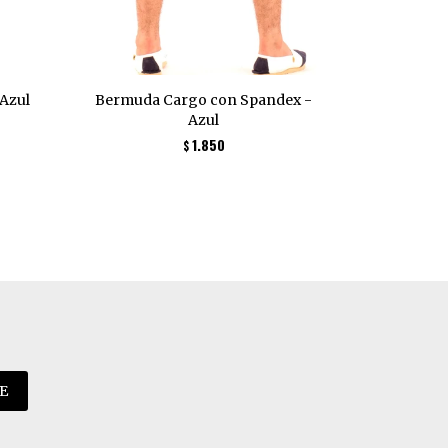
 Azul
Bermuda Cargo con Spandex -
B
Azul
1.850
$
E