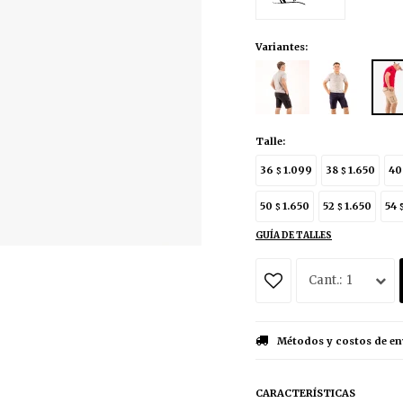
Variantes:
Talle:
36
1.099
38
1.650
4
$
$
50
1.650
52
1.650
54
$
$
GUÍA DE TALLES
1
Métodos y costos de en
CARACTERÍSTICAS