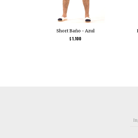
Short Baño - Azul
1.100
$