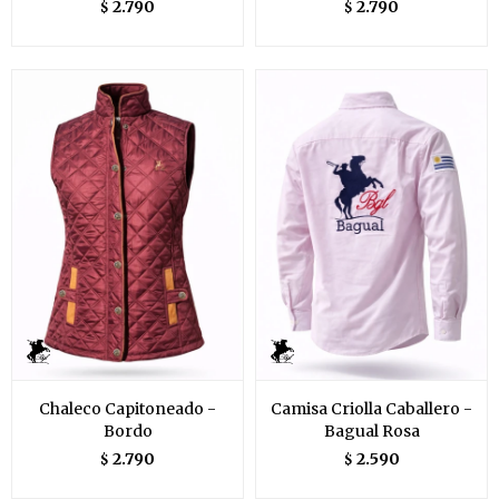
2.790
2.790
$
$
Chaleco Capitoneado -
Camisa Criolla Caballero -
Bordo
Bagual Rosa
2.790
2.590
$
$