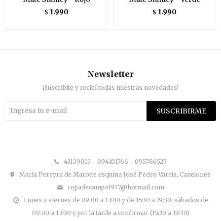
1.990
1.990
$
$
Newsletter
¡Suscribite y recibí todas nuestras novedades!
SUSCRIBIRME


43139015 - 094101766 - 095786527
María Pereyra de Marotte esquina José Pedro Varela, Canelones
ropadecampo1977@hotmail.com
Lunes a viernes de 09:00 a 13:00 y de 15:30 a 19:30, sábados de
09:00 a 13:00 y por la tarde a confirmar (15:30 a 19:30)