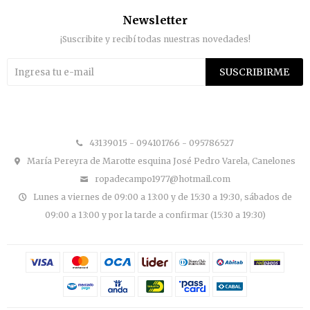
Newsletter
¡Suscribite y recibí todas nuestras novedades!
SUSCRIBIRME


43139015 - 094101766 - 095786527
María Pereyra de Marotte esquina José Pedro Varela, Canelones
ropadecampo1977@hotmail.com
Lunes a viernes de 09:00 a 13:00 y de 15:30 a 19:30, sábados de
09:00 a 13:00 y por la tarde a confirmar (15:30 a 19:30)