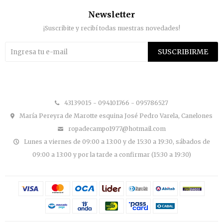
Newsletter
¡Suscribite y recibí todas nuestras novedades!
SUSCRIBIRME


43139015 - 094101766 - 095786527
María Pereyra de Marotte esquina José Pedro Varela, Canelones
ropadecampo1977@hotmail.com
Lunes a viernes de 09:00 a 13:00 y de 15:30 a 19:30, sábados de
09:00 a 13:00 y por la tarde a confirmar (15:30 a 19:30)